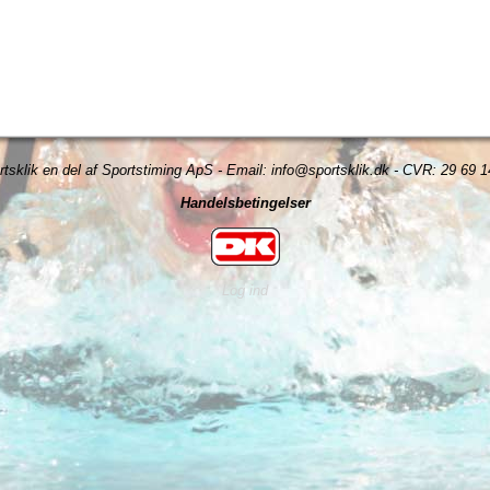
rtsklik en del af Sportstiming ApS - Email:
info@sportsklik.dk
- CVR: 29 69 1
Handelsbetingelser
Log ind